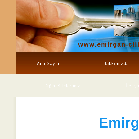
www.emirgan-cil
Ana Sayfa
Hakkımızda
Diğer Sitelerimiz
İletiş
Emir