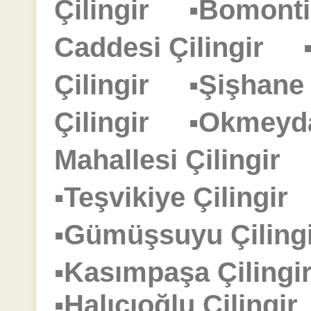
Çilingir
▪Bomonti
Caddesi Çilingir
Çilingir
▪Şişhane
Çilingir
▪Okmeyd
Mahallesi Çilingir
▪Teşvikiye Çilingi
▪Gümüşsuyu Çilin
▪Kasımpaşa Çilin
▪Halıcıoğlu Çiling