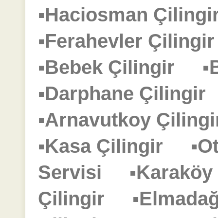
▪Haciosman Çilin
▪Ferahevler Çiling
▪Bebek Çilingir
▪
▪Darphane Çilingi
▪Arnavutkoy Çilin
▪Kasa Çilingir
▪O
Servisi
▪Karaköy
Çilingir
▪Elmadağ